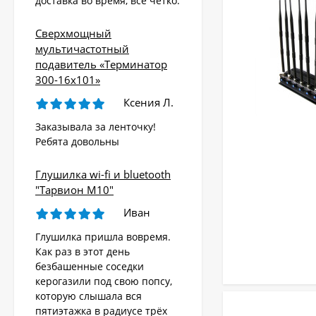
доставка во время, всё чётко.
Сверхмощный
мультичастотный
подавитель «Терминатор
300-16х101»
Ксения Л.
Заказывала за ленточку!
Ребята довольны
Глушилка wi-fi и bluetooth
"Тарвион M10"
Иван
Глушилка пришла вовремя.
Как раз в этот день
безбашенные соседки
керогазили под свою попсу,
которую слышала вся
пятиэтажка в радиусе трёх