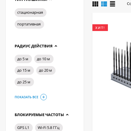
Купить надежную и
С
стационарная
портативная
ХИТ!
РАДИУС ДЕЙСТВИЯ
до 5 м
до 10 м
до 15 м
до 20 м
до 25 м
ПОКАЗАТЬ ВСЕ
БЛОКИРУЕМЫЕ ЧАСТОТЫ
GPS L1
Wi-Fi 5.8 ГГц