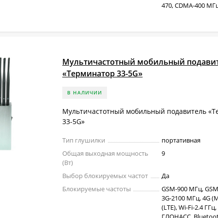
470, CDMA-400 МГц,
Мультичастотный мобильный подави
«Терминатор 33-5G»
В НАЛИЧИИ
Мультичастотный мобильный подавитель «Т
33-5G»
Тип глушилки
портативная
Общая выходная мощность
9
(Вт)
Выбор блокируемых частот
Да
Блокируемые частоты
GSM-900 МГц, GSM
3G-2100 МГц, 4G (M
(LTE), Wi-Fi-2.4 ГГц,
ГЛОНАСС, Bluetoot