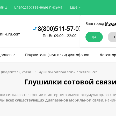
рлиц
Благодарственные письма
Еще
Ваш город
Моск
8(800)511-57-07
ilki.ru.com
Пн-Вс 09:00—22:00
дронов
Подавители (глушилки) диктофонов
Детектор
 (подавители) связи
Глушилки сотовой связи в Челябинске
Глушилки сотовой связи
и сигналов телефонии и интернета имеют аккумулятор, за сче
алы
всех существующих диапазонов мобильной связи
, начи
ильные подавители можно на несколько групп по времени рабо
одящие именно под ваши нужды.