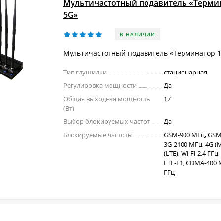
Мультичастотный подавитель «Термин
5G»
В НАЛИЧИИ
Мультичастотный подавитель «Терминатор 1
Тип глушилки
стационарная
Регулировка мощности
Да
Общая выходная мощность
17
(Вт)
Выбор блокируемых частот
Да
Блокируемые частоты
GSM-900 МГц, GSM
3G-2100 МГц, 4G (M
(LTE), Wi-Fi-2.4 ГГц
LTE-L1, CDMA-400 М
ГГц