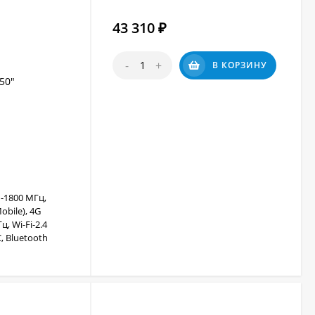
43 310
₽
-
+
В КОРЗИНУ
50"
-1800 МГц,
obile), 4G
, Wi-Fi-2.4
, Bluetooth