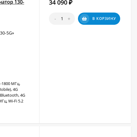
34 090
атор 130-
₽
-
+
В КОРЗИНУ
30-5G»
-1800 МГц,
obile), 4G
, Bluetooth, 4G
Гц, Wi-Fi 5.2