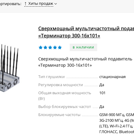
 недорогую глушилку сотовой связи по низкой цене в Челябинс
Хиты продаж
ортировать:
Сверхмощный мультичастотный пода
«Терминатор 300-16х101»
В НАЛИЧИИ
Сверхмощный мультичастотный подавитель
«Терминатор 300-16х101»
Тип глушилки
стационарная
Регулировка мощности
Да
Общая выходная мощность
101
(Вт)
Выбор блокируемых частот
Да
Блокируемые частоты
GSM-900 МГц, GSM
3G-2100 МГц, 4G (M
(LTE), Wi-Fi-2.4 ГГц,
ГЛОНАСС, Bluetoot