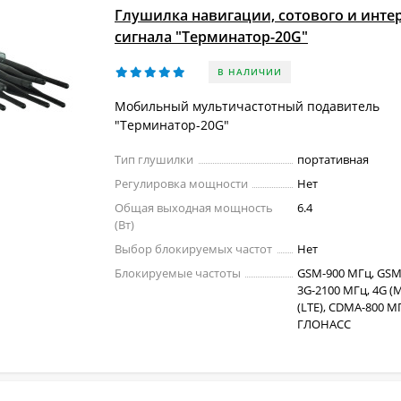
Глушилка навигации, сотового и интер
сигнала "Терминатор-20G"
В НАЛИЧИИ
Мобильный мультичастотный подавитель
"Терминатор-20G"
Тип глушилки
портативная
Регулировка мощности
Нет
Общая выходная мощность
6.4
(Вт)
Выбор блокируемых частот
Нет
Блокируемые частоты
GSM-900 МГц, GSM
3G-2100 МГц, 4G (M
(LTE), CDMA-800 МГ
ГЛОНАСС