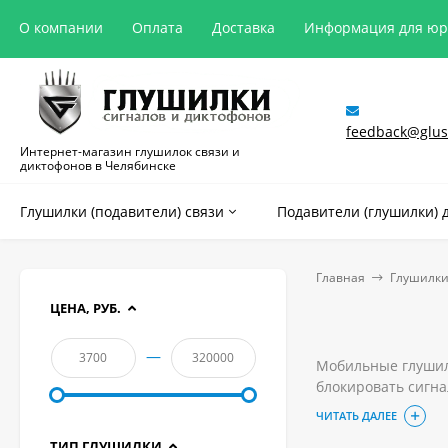
О компании
Оплата
Доставка
Информация для ю
feedback@glush
Интернет-магазин глушилок связи и
диктофонов в Челябинске
Глушилки (подавители) связи
Подавители (глушилки) 
Главная
Глушилки
ЦЕНА, РУБ.
—
Мобильные глушилк
блокировать сигн
Разделить все моб
ЧИТАТЬ ДАЛЕЕ
устройство, подх
ТИП ГЛУШИЛКИ