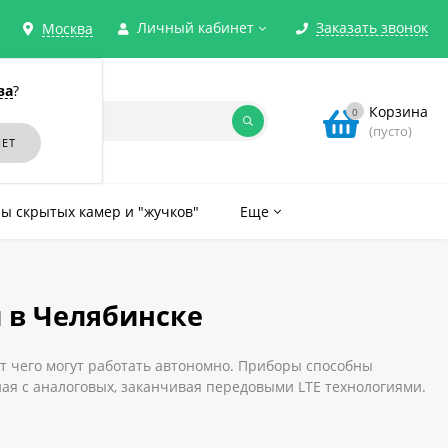
Личный кабинет
Заказать звонок
Москва
ва
?
Корзина
0
(пусто)
ы скрытых камер и "жучков"
Еще
 в Челябинске
т чего могут работать автономно. Приборы способны
ная с аналоговых, заканчивая передовыми LTE технологиями.
ты и типу подавляемых сигналов, что позволяет приобрести