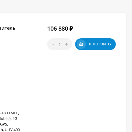
ке можно, сделав заказ в нашем онлайн-магазине.
106 880
витель
₽
-
+
В КОРЗИНУ
-1800 МГц,
obile), 4G
 GPS,
h, UHV 400-