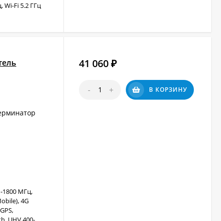
 Wi-Fi 5.2 ГГц
41 060
тель
₽
-
+
В КОРЗИНУ
ерминатор
-1800 МГц,
obile), 4G
 GPS,
h, UHV 400-