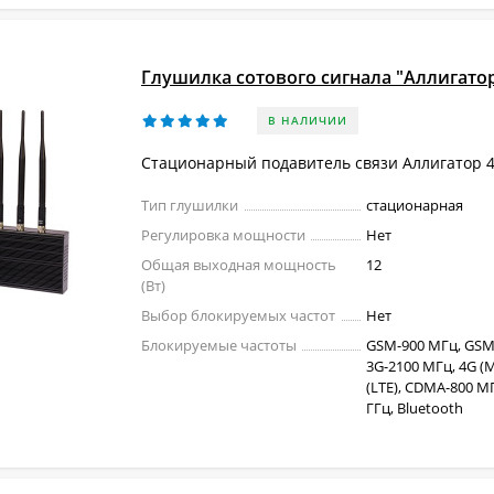
Глушилка сотового сигнала "Аллигатор
В НАЛИЧИИ
Стационарный подавитель связи Аллигатор 4
Тип глушилки
стационарная
Регулировка мощности
Нет
Общая выходная мощность
12
(Вт)
Выбор блокируемых частот
Нет
Блокируемые частоты
GSM-900 МГц, GSM
3G-2100 МГц, 4G (M
(LTE), CDMA-800 МГц
ГГц, Bluetooth