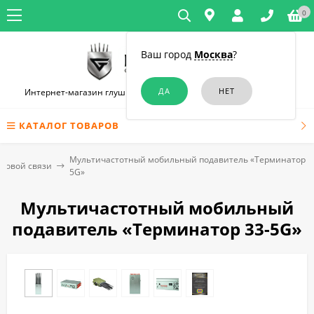
0
Ваш город
Москва
?
Интернет-магазин глушилок связи и диктофонов в Челябинске
КАТАЛОГ ТОВАРОВ
Мультичастотный мобильный подавитель «Терминатор 3
отовой связи
5G»
Мультичастотный мобильный
подавитель «Терминатор 33-5G»