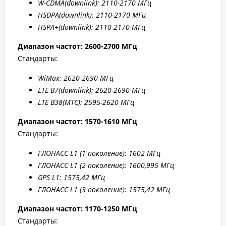
W-CDMA(
downlink): 2110-2170 МГц
HSDPA(
downlink): 2110-2170 МГц
HSPA+(
downlink): 2110-2170 МГц
Диапазон частот: 2
600-2700 МГц
Стандарты:
WiMax: 2
620-2
690 МГц
LTE B7
(downlink): 2
620-2
690 МГц
LTE B
38(МТС
): 2595-2620 МГц
Диапазон частот: 1570-1610 МГц
Стандарты:
ГЛОНАСС L1 (1 поколение): 1602 МГц
ГЛОНАСС L1 (2 поколение): 1600,995 МГц
GPS L1: 1575,42 МГц
ГЛОНАСС L1 (3 поколение): 1575,42 МГц
Диапазон частот: 1170-1250 МГц
Стандарты: