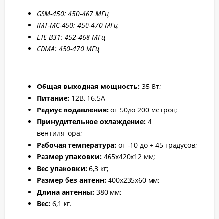
GSM-450: 450-467 МГц
IMT-MC-450: 450-470 МГц
LTE B31: 45
2-4
68 МГц
CDMA: 450-470 МГц
Общая выходная мощность:
35 Вт;
Питание:
12В, 16.5А
Радиус подавления:
от 50до 200 метров;
Принудительное охлаждение:
4
вентилятора;
Рабочая температура:
от -10 до + 45 градусов;
Размер упаковки:
465х420х12 мм;
Вес упаковки:
6,3 кг;
Размер без антенн:
400x235x60
мм;
Длина антенны:
380 мм;
Вес:
6,1 кг.