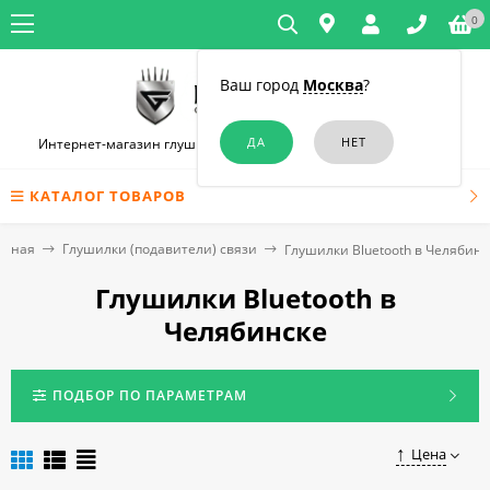
0
Ваш город
Москва
?
Интернет-магазин глушилок связи и диктофонов в Челябинске
КАТАЛОГ ТОВАРОВ
авная
Глушилки (подавители) связи
Глушилки Bluetooth в Челябинс
Глушилки Bluetooth в
Челябинске
ПОДБОР ПО ПАРАМЕТРАМ
Цена