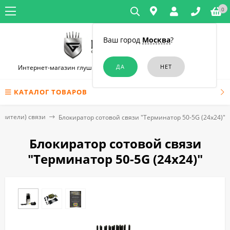
0
Ваш город
Москва
?
Интернет-магазин глушилок связи и диктофонов в Челябинске
КАТАЛОГ ТОВАРОВ
авители) связи
Блокиратор сотовой связи "Терминатор 50-5G (24х24)"
Блокиратор сотовой связи
"Терминатор 50-5G (24х24)"