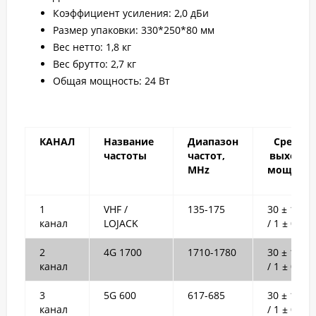
Коэффициент усиления: 2,0 дБи
Размер упаковки: 330*250*80 мм
Вес нетто: 1,8 кг
Вес брутто: 2,7 кг
Общая мощность: 24 Вт
КАНАЛ
Название
Диапазон
Средняя
частоты
частот,
выходна
MHz
мощност
1
VHF /
135-175
30 ± 1dB
канал
LOJACK
/ 1 ± 0.2W
2
4G 1700
1710-1780
30 ± 1dB
канал
/ 1 ± 0.2W
3
5G 600
617-685
30 ± 1dB
канал
/ 1 ± 0.2W