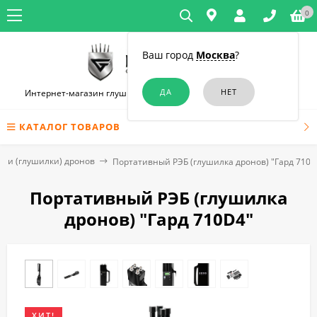
0
Ваш город
Москва
?
Интернет-магазин глушилок связи и диктофонов в Челябинске
КАТАЛОГ ТОВАРОВ
ли (глушилки) дронов
Портативный РЭБ (глушилка дронов) "Гард 710D
Портативный РЭБ (глушилка
дронов) "Гард 710D4"
ХИТ!