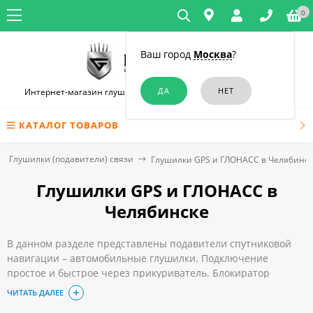
0
Ваш город
Москва
?
Интернет-магазин глушилок связи и диктофонов в Челябинске
КАТАЛОГ ТОВАРОВ
Глушилки (подавители) связи
Глушилки GPS и ГЛОНАСС в Челябинс
Глушилки GPS и ГЛОНАСС в
Челябинске
В данном разделе представлены подавители спутниковой
навигации – автомобильные глушилки. Подключение
простое и быстрое через прикуриватель. Блокиратор
предотвращает возможное слежение за транспортным
ЧИТАТЬ ДАЛЕЕ
средством путем блокирования GPS. Вы включаете прибор,