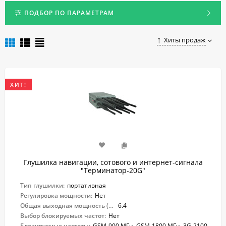
и слежение за транспортным средством становится
невозможным.
ПОДБОР ПО ПАРАМЕТРАМ
Чтобы приобрести глушилку GPS и ГЛОНАСС для автомобиля
в Челябинске, достаточно оформить заказ на нашем сайте.
Хиты продаж
ХИТ!
Глушилка навигации, сотового и интернет-сигнала
"Терминатор-20G"
Тип глушилки:
портативная
Регулировка мощности:
Нет
Общая выходная мощность (Вт):
6.4
Выбор блокируемых частот:
Нет
Блокируемые частоты:
GSM-900 МГц, GSM-1800 МГц, 3G-2100