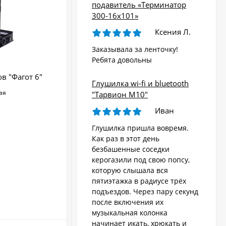
подавитель «Терминатор
300-16х101»
Ксения Л.
Заказывала за ленточку!
Ребята довольны
в "Фагот 6"
Сверхмощный мультичастотный
Глушилка wi-fi и bluetooth
подавитель «Терминатор 200-8х42»
ая
"Тарвион M10"
Тип глушилки:
стационарная
Иван
Регулировка мощности:
Да
Общая выходная мощность (Вт):
42
Глушилка пришла вовремя.
Выбор блокируемых частот:
Да
Как раз в этот день
Блокируемые частоты:
GSM-900 МГц, GSM-
безбашенные соседки
1800 МГц, 3G-2100 МГц, 4G (Mobile), 4G (LTE),
керогазили под свою попсу,
Wi-Fi-2.4 ГГц, Bluetooth, CDMA-400 МГц, Wi-Fi 5.
которую слышала вся
ГГц
пятиэтажка в радиусе трёх
подъездов. Через пару секунд
после включения их
В НАЛИЧИИ
музыкальная колонка
начинает икать, хрюкать и