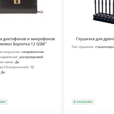
а диктофонов и микрофонов
Глушилка для дроно
мелеон Борсетка-12 GSM"
Тип глушилки:
стационарн
а излучения:
направленная
одавления:
ультразвуковой
ие связи:
Да
во УЗ-излучателей:
12
Да
ЧИИ
В НАЛИЧИИ