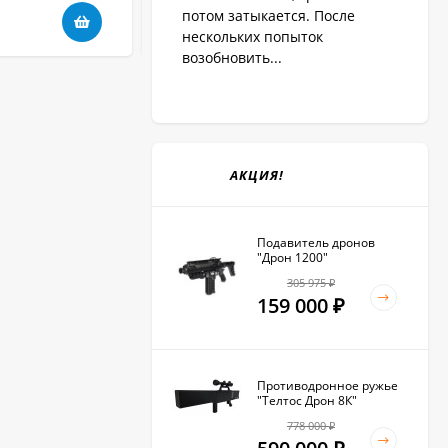
потом затыкается. После
49 730
₽
нескольких попыток
возобновить...
АКЦИЯ!
Подавитель дронов
"Дрон 1200"
305 975
₽
159 000
₽
Противодронное ружье
"Телтос Дрон 8К"
778 000
₽