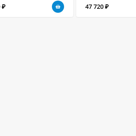
0
47 720
₽
₽