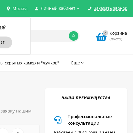
Личный кабинет
Заказать звонок
Москва
ва
?
Корзина
0
(пусто)
ы скрытых камер и "жучков"
Еще
НАШИ ПРЕИМУЩЕСТВА
ь заявку нашим
Профессиональные
консультации
Работаем с 2011 года и знаем