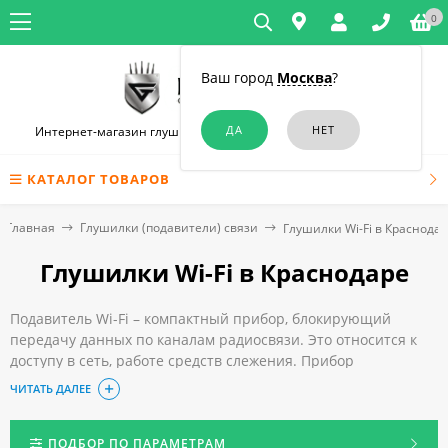
0
Ваш город
Москва
?
Интернет-магазин глушилок связи и диктофонов в Краснодаре
КАТАЛОГ ТОВАРОВ
Главная
Глушилки (подавители) связи
Глушилки Wi-Fi в Краснода
Глушилки Wi-Fi в Краснодаре
Подавитель Wi-Fi – компактный прибор, блокирующий
передачу данных по каналам радиосвязи. Это относится к
доступу в сеть, работе средств слежения. Прибор
эффективен для борьбы с разными видами шпионажа.
ЧИТАТЬ ДАЛЕЕ
Блокираторы используют частные лица и организации в
личных, корпоративных целях.
Чтобы приобрести глушилку Wi-Fi в Краснодаре, достаточно
ПОДБОР ПО ПАРАМЕТРАМ