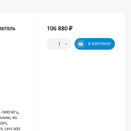
106 880
витель
₽
-
+
В КОРЗИНУ
-1800 МГц,
obile), 4G
 GPS,
h, UHV 400-