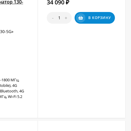
34 090
атор 130-
₽
-
+
В КОРЗИНУ
30-5G»
-1800 МГц,
obile), 4G
, Bluetooth, 4G
Гц, Wi-Fi 5.2