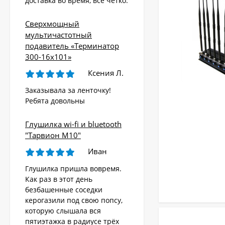
доставка во время, всё чётко.
Сверхмощный
мультичастотный
подавитель «Терминатор
300-16х101»
Ксения Л.
Заказывала за ленточку!
Ребята довольны
Глушилка wi-fi и bluetooth
"Тарвион M10"
Иван
Глушилка пришла вовремя.
Как раз в этот день
безбашенные соседки
керогазили под свою попсу,
которую слышала вся
пятиэтажка в радиусе трёх