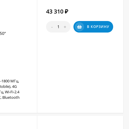
43 310
₽
-
+
В КОРЗИНУ
50"
-1800 МГц,
obile), 4G
, Wi-Fi-2.4
, Bluetooth