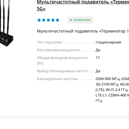
Мультичастотный подавитель «Термин
5G»
В НАЛИЧИИ
Мультичастотный подавитель «Терминатор 1
Тип глушилки
стационарная
Регулировка мощности
Да
Общая выходная мощность
17
(Вт)
Выбор блокируемых частот
Да
Блокируемые частоты
GSM-900 МГц, GSM
3G-2100 МГц, 4G (M
(LTE), Wi-Fi-2.4 ГГц
LTE-L1, CDMA-400 М
ГГц