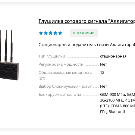
Глушилка сотового сигнала "Аллигатор
В НАЛИЧИИ
Стационарный подавитель связи Аллигатор 4
Тип глушилки
стационарная
Регулировка мощности
Нет
Общая выходная мощность
12
(Вт)
Выбор блокируемых частот
Нет
Блокируемые частоты
GSM-900 МГц, GSM
3G-2100 МГц, 4G (M
(LTE), CDMA-800 МГц
ГГц, Bluetooth