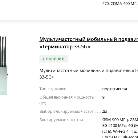
470, CDMA-400 МГц,
Мультичастотный мобильный подави
«Терминатор 33-5G»
В НАЛИЧИИ
Мультичастотный мобильный подавитель «Т
33-5G»
Тип глушилки
портативная
Общая выходная мощность
9
(Вт)
Выбор блокируемых частот
Да
Блокируемые частоты
GSM-900 МГц, GSM
3G-2100 МГц, 4G (M
(LTE), Wi-Fi-2.4 ГГц,
ГЛОНАСС, Bluetoot