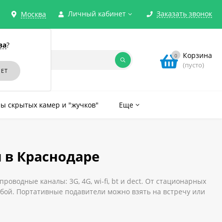
Личный кабинет
Заказать звонок
Москва
ва
?
Корзина
0
(пусто)
ы скрытых камер и "жучков"
Еще
 в Краснодаре
водные каналы: 3G, 4G, wi-fi, bt и dect. От стационарных
обой. Портативные подавители можно взять на встречу или
ре вы можете, сделав заказ на нашем сайте.