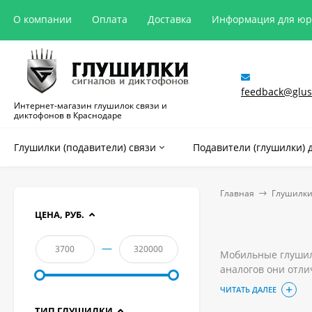
О компании
Оплата
Доставка
Информация для ю
feedback@glush
Интернет-магазин глушилок связи и
диктофонов в Краснодаре
Глушилки (подавители) связи
Подавители (глушилки) 
Главная
Глушилки
ЦЕНА, РУБ.
—
Мобильные глушилк
аналогов они отли
другое мероприят
ЧИТАТЬ ДАЛЕЕ
Выгодно приобрест
ТИП ГЛУШИЛКИ