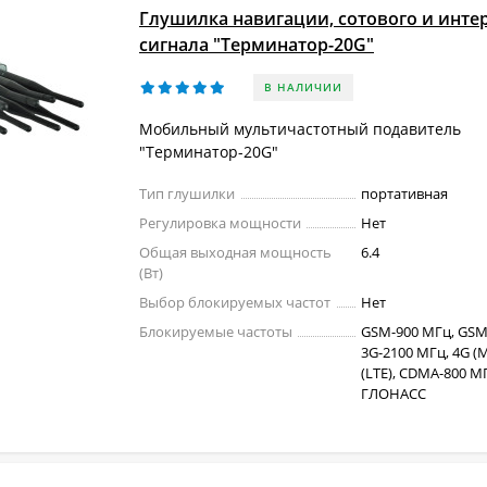
Глушилка навигации, сотового и интер
сигнала "Терминатор-20G"
В НАЛИЧИИ
Мобильный мультичастотный подавитель
"Терминатор-20G"
Тип глушилки
портативная
Регулировка мощности
Нет
Общая выходная мощность
6.4
(Вт)
Выбор блокируемых частот
Нет
Блокируемые частоты
GSM-900 МГц, GSM
3G-2100 МГц, 4G (M
(LTE), CDMA-800 МГ
ГЛОНАСС