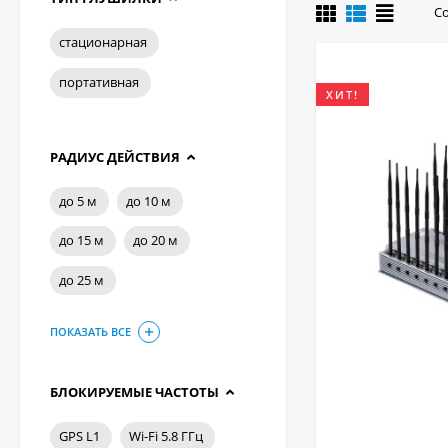
С
стационарная
портативная
ХИТ!
РАДИУС ДЕЙСТВИЯ
до 5 м
до 10 м
до 15 м
до 20 м
до 25 м
ПОКАЗАТЬ ВСЕ
БЛОКИРУЕМЫЕ ЧАСТОТЫ
GPS L1
Wi-Fi 5.8 ГГц