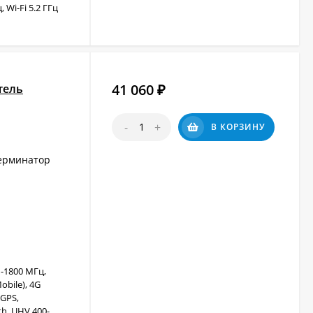
 Wi-Fi 5.2 ГГц
41 060
тель
₽
-
+
В КОРЗИНУ
ерминатор
-1800 МГц,
obile), 4G
 GPS,
h, UHV 400-