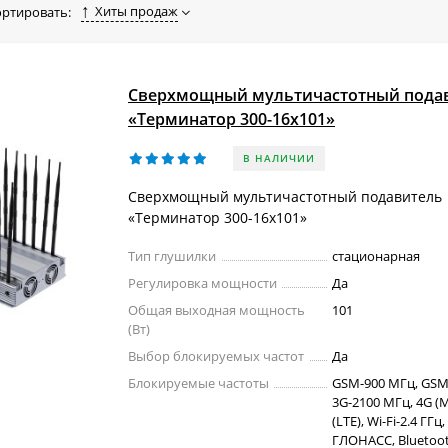
Хиты продаж
ортировать:
Сверхмощный мультичастотный пода
«Терминатор 300-16х101»
В НАЛИЧИИ
Сверхмощный мультичастотный подавитель
«Терминатор 300-16х101»
Тип глушилки
стационарная
Регулировка мощности
Да
Общая выходная мощность
101
(Вт)
Выбор блокируемых частот
Да
Блокируемые частоты
GSM-900 МГц, GSM
3G-2100 МГц, 4G (M
(LTE), Wi-Fi-2.4 ГГц,
ГЛОНАСС, Bluetoot