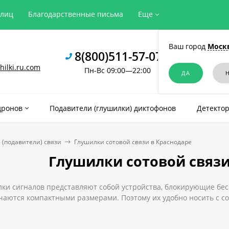
рлиц
Благодарственные письма
Еще
Ваш город
Моск
8(800)511-57-07
ilki.ru.com
Пн-Вс 09:00—22:00
дронов
Подавители (глушилки) диктофонов
Детектор
 (подавители) связи
Глушилки сотовой связи в Краснодаре
Глушилки сотовой связи
и сигналов представляют собой устройства, блокирующие беспро
чаются компактными размерами. Поэтому их удобно носить с с
ие, требующее защиты от прослушивания.
и качественную и надежную глушилку сотовой связи в Краснода