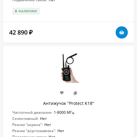
В НАЛИЧИИ
42 890
₽
Антижучок "Protect K18"
Частотный диапазон:
1-8000 МГц
Селективный:
Нет
Режим "охрана":
Нет
Режим "акустозавязка":
Нет
Подавление связи:
Нет