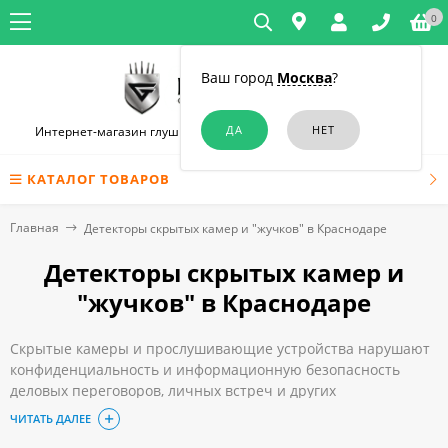
0
Ваш город
Москва
?
Интернет-магазин глушилок связи и диктофонов в Краснодаре
КАТАЛОГ ТОВАРОВ
Главная
Детекторы скрытых камер и "жучков" в Краснодаре
Детекторы скрытых камер и
"жучков" в Краснодаре
Скрытые камеры и прослушивающие устройства нарушают
конфиденциальность и информационную безопасность
деловых переговоров, личных встреч и других
мероприятий. Поэтому обнаружить их без специального
ЧИТАТЬ ДАЛЕЕ
устройства почти невозможно, потому что они имеют