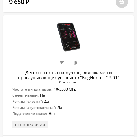
9 650
₽
Детектор скрытых жучков, видеокамер и
прослушивающих устройств "BugHunter CR-01"
Карточка
Частотный диапазон:
10-3500 МГц
Селективный:
Нет
Режим "охрана":
Да
Режим "акустозавязка":
Да
Подавление связи:
Нет
НЕТ В НАЛИЧИИ