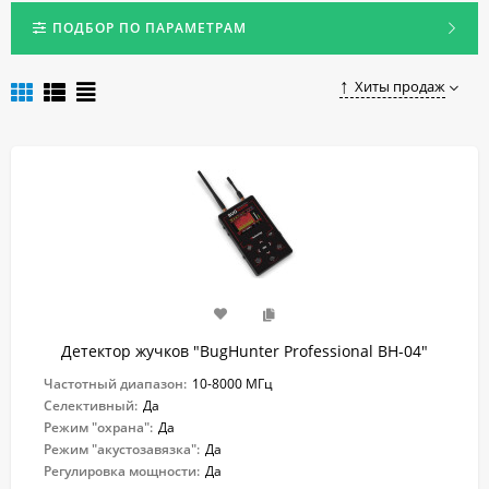
небольшие размеры и хорошо маскируются. Антижучки
помогут указать на местоположение шпионских приборов
ПОДБОР ПО ПАРАМЕТРАМ
посредством звукового или вибрационного сигнала.
Купить надежный и недорогой детектор скрытых камер и
Хиты продаж
"жучков" по доступной цене в Краснодаре вы можете,
оставив заказ в нашем онлайн-магазине.
Детектор жучков "BugHunter Professional BH-04"
Частотный диапазон:
10-8000 МГц
Селективный:
Да
Режим "охрана":
Да
Режим "акустозавязка":
Да
Регулировка мощности:
Да