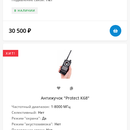
В НАЛИЧИИ
30 500
₽
ХИТ!
Антижучок "Protect K68"
Частотный диапазон:
1-8000 МГц
Селективный:
Нет
Режим "охрана":
Да
Режим "акустозавязка":
Нет
Подавление связи:
Нет