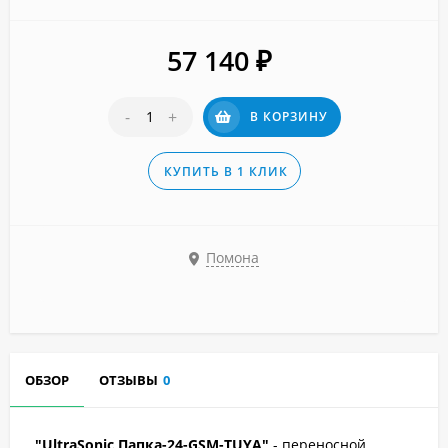
57 140
₽
-
+
В КОРЗИНУ
КУПИТЬ В 1 КЛИК
Помона
ОБЗОР
ОТЗЫВЫ
0
"UltraSonic Папка-24-GSM-TUYA"
- переносной