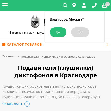
0
Ваш город
Москва
?
Интернет-магазин глушилок связи и диктофонов в Краснодаре
КАТАЛОГ ТОВАРОВ
Главная
Подавители (глушилки) диктофонов в Краснодаре
Подавители (глушилки)
диктофонов в Краснодаре
Глущилкой диктофонов называют устройство, которое
исключает возможность записывать и передавать
аудиоинформацию в зоне его действия. Оно генерирует
шум, который искажает запись и делает ее не поддаваемой
ЧИТАТЬ ДАЛЕЕ
дешифровке. Этим прибор обеспечивает