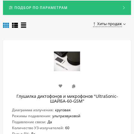
конфиденциальность деловых встреч, информационную
безопасность дома и в других местах.
ПОДБОР ПО ПАРАМЕТРАМ
Выгодно купить качественный подавитель диктофонов и
микрофонов в Краснодаре можно, оформив заказ на нашем
Хиты продаж
сайте.
Глушилка диктофонов и микрофонов "UltraSonic-
ШАЙБА-60-GSM"
Диаграмма излучения:
круговая
Режимы подавления:
ультразвуковой
Подавление связи:
Да
Количество УЗ-излучателей:
60
Пульт ДУ:
Да