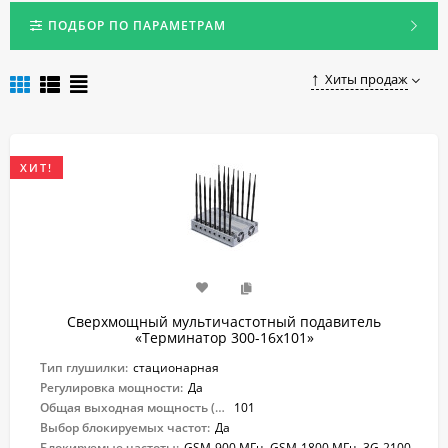
Устройства могут полностью блокировать работу всех частот
современных смартфонов.
ПОДБОР ПО ПАРАМЕТРАМ
Выгодно купить качественную и надежную глушилку
интернета для сотовых в Спб можно, сделав заказ на нашем
Хиты продаж
сайте.
ХИТ!
Сверхмощный мультичастотный подавитель
«Терминатор 300-16х101»
Тип глушилки:
стационарная
Регулировка мощности:
Да
Общая выходная мощность (Вт):
101
Выбор блокируемых частот:
Да
Блокируемые частоты:
GSM-900 МГц, GSM-1800 МГц, 3G-2100