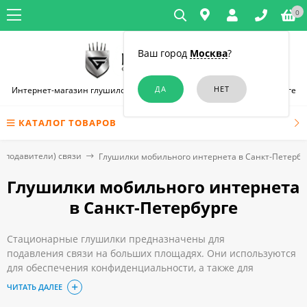
0
Ваш город
Москва
?
Интернет-магазин глушилок связи и диктофонов в Санкт-Петербурге
КАТАЛОГ ТОВАРОВ
 (подавители) связи
Глушилки мобильного интернета в Санкт-Петербу
Глушилки мобильного интернета
в Санкт-Петербурге
Стационарные глушилки предназначены для
подавления связи на больших площадях. Они используются
для обеспечения конфиденциальности, а также для
невозможности передачи и получения данных по интернету
ЧИТАТЬ ДАЛЕЕ
на экзаменах и других важных событиях.