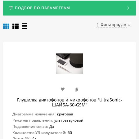
также во время разговора по телефону. Высокая
эффективность против любых типов записывающих
ПОДБОР ПО ПАРАМЕТРАМ
устройств!
Купить надежный подавитель диктофонов и микрофонов в
Хиты продаж
Спб можно, оформив заказ в нашем онлайн-магазине.
Глушилка диктофонов и микрофонов "UltraSonic-
ШАЙБА-60-GSM"
Диаграмма излучения:
круговая
Режимы подавления:
ультразвуковой
Подавление связи:
Да
Количество УЗ-излучателей:
60
Пульт ДУ:
Да