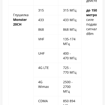
действия
315
315 МГц
до 150
Глушилка
метров
пр
Monster
силе
433
433 МГц
20CH
подавляем
сигнала -1
868
868 МГц
dBm
VHF
135-174
МГц
UHF
400 -
470 МГц
4G LTE
725 -
770 МГц
4G
2500 -
Wimax
2700
МГц
CDMA
850 894