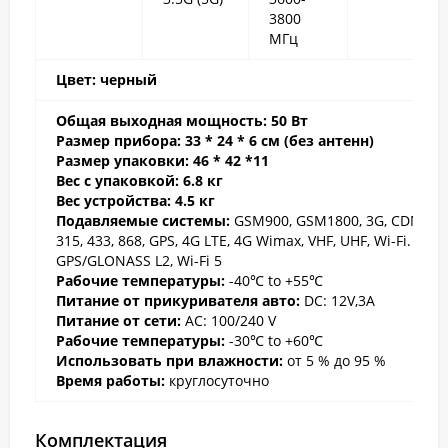
3800
МГц
Цвет: черный
Общая выходная мощность:
50 Вт
Размер прибора:
33 * 24 * 6 см (без антенн)
Размер упаковки: 46 * 42 *11
Вес с упаковкой: 6.8 кг
Вес устройств
а: 4.5 кг
Подавляемые системы:
GSM900, GSM1800, 3G, CDMA,
315, 433, 868, GPS, 4G LTE, 4G Wimax, VHF, UHF, Wi-Fi.
GPS/GLONASS L2, Wi-Fi 5
Рабочие температуры:
-40℃ to +55℃
Питание от прикуривателя авто:
DC: 12V,3A
Питание от сети:
AC: 100/240 V
Рабочие температуры:
-30℃ to +60℃
Использовать при влажности:
от 5 % до 95 %
Время работы:
круглосуточно
Комплектация