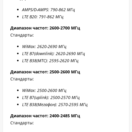
AMPS/D-AMPS: 790-862 МГц
LTE B20: 791-862 МГц
Диапазон частот: 2
600-2700 МГц
Стандарты:
WiMax: 2
620-2
690 МГц
LTE B7
(downlink): 2
620-2
690 МГц
LTE B
38(МТС
): 2595-2620 МГц
Диапазон частот: 2500-2600 МГц
Стандарты:
WiMax: 2500-2
600 МГц
LTE B7
(uplink): 2500-2
570 МГц
LTE B
38(Мегафон
): 2570-2
595 МГц
Диапазон частот: 2400-2485 МГц
Стандарты: