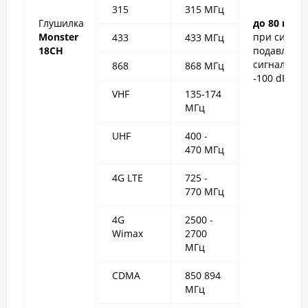
315
315 МГц
Глушилка
до 80 мет
Monster
при силе
433
433 МГц
18CH
подавляем
сигнала
868
868 МГц
-100 dBm
VHF
135-174
МГц
UHF
400 -
470 МГц
4G LTE
725 -
770 МГц
4G
2500 -
Wimax
2700
МГц
CDMA
850 894
МГц