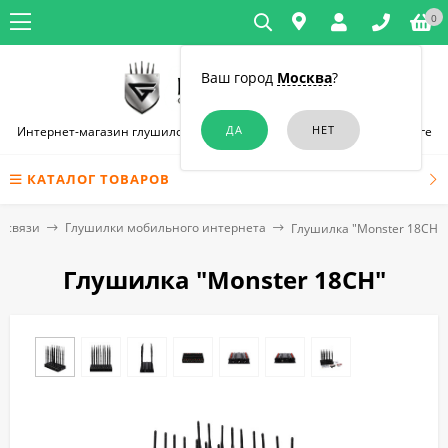
0
Ваш город
Москва
?
Интернет-магазин глушилок связи и диктофонов в Санкт-Петербурге
КАТАЛОГ ТОВАРОВ
) связи
Глушилки мобильного интернета
Глушилка "Monster 18CH"
Глушилка "Monster 18CH"