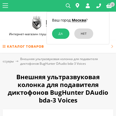
0
Ваш город
Москва
?
Интернет-магазин глушилок связи и диктофонов в Челябинске
КАТАЛОГ ТОВАРОВ
Внешняя ультразвуковая колонка для подавителя
сессуары
диктофонов BugHunter DAudio bda-3 Voices
Внешняя ультразвуковая
колонка для подавителя
диктофонов BugHunter DAudio
bda-3 Voices