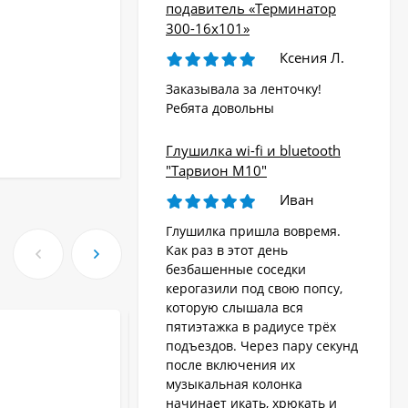
подавитель «Терминатор
300-16х101»
Ксения Л.
Заказывала за ленточку!
Ребята довольны
Глушилка wi-fi и bluetooth
"Тарвион M10"
Иван
Глушилка пришла вовремя.
Как раз в этот день
безбашенные соседки
керогазили под свою попсу,
которую слышала вся
пятиэтажка в радиусе трёх
подъездов. Через пару секунд
после включения их
музыкальная колонка
начинает икать, хрюкать и