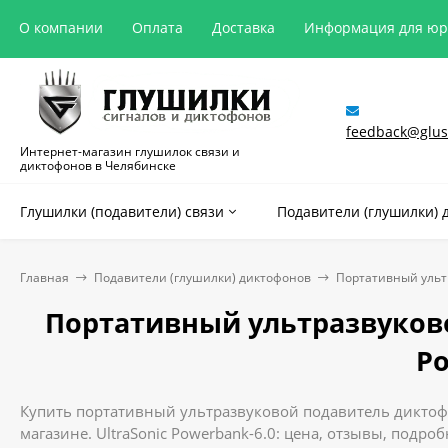
О компании
Оплата
Доставка
Информация для ю
feedback@glush
Интернет-магазин глушилок связи и
диктофонов в Челябинске
Глушилки (подавители) связи
Подавители (глушилки) 
Главная
Подавители (глушилки) диктофонов
Портативный ультр
Портативный ультразвуково
Po
Купить портативный ультразвуковой подавитель диктофон
магазине. UltraSonic Powerbank-6.0: цена, отзывы, подро