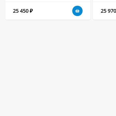
25 450
25 97
₽