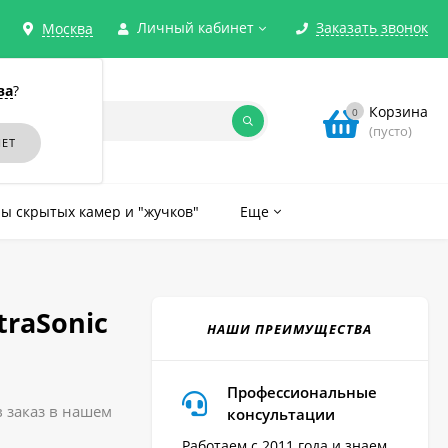
Личный кабинет
Заказать звонок
Москва
ва
?
Корзина
0
(пусто)
ы скрытых камер и "жучков"
Еще
raSonic
НАШИ ПРЕИМУЩЕСТВА
Профессиональные
 заказ в нашем
консультации
Работаем с 2011 года и знаем