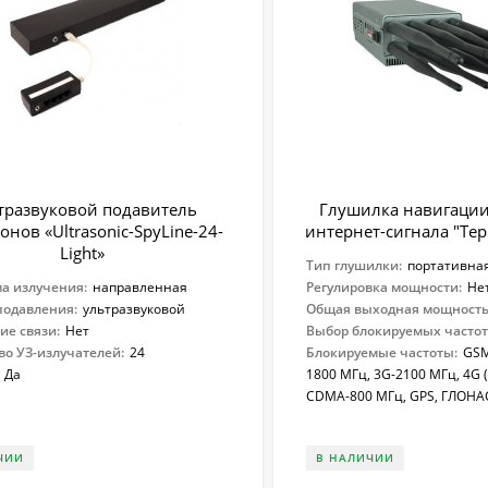
тразвуковой подавитель
Глушилка навигации,
нов «Ultrasonic-SpyLine-24-
интернет-сигнала "Те
Light»
Тип глушилки:
портативна
а излучения:
направленная
Регулировка мощности:
Не
одавления:
ультразвуковой
Общая выходная мощность 
ие связи:
Нет
Выбор блокируемых частот
во УЗ-излучателей:
24
Блокируемые частоты:
GSM
Да
1800 МГц, 3G-2100 МГц, 4G (M
CDMA-800 МГц, GPS, ГЛОНА
ЧИИ
В НАЛИЧИИ