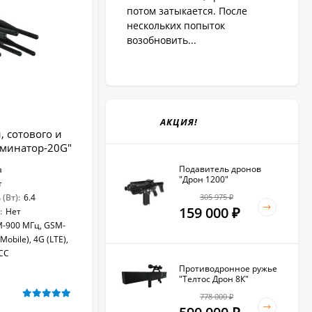
потом затыкается. После
нескольких попыток
возобновить...
АКЦИЯ!
 сотового и
Ультразвуковая глушилка диктофоно
рминатор-20G"
"UltraSonic-18-Пульт"
Подавитель дронов
я
Диаграмма излучения:
направленная
"Дрон 1200"
т
Режимы подавления:
акустический
(Вт):
6.4
Подавление связи:
Нет
305 975
₽
159 000
:
Нет
Количество УЗ-излучателей:
18
₽
-900 МГц, GSM-
Пульт ДУ:
Да
obile), 4G (LTE),
СС
Противодронное ружье
"Телтос Дрон 8К"
В НАЛИЧИИ
778 000
₽