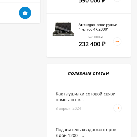
590 000
₽
27 010
₽
Антидроновое ружье
"Телтос 4К 2000"
678 000
₽
232 400
₽
ПОЛЕЗНЫЕ СТАТЬИ
Как глушилки сотовой связи
помогают в...
3 апреля 2024
Подавитель квадрокоптеров
Дрон 1200 -...