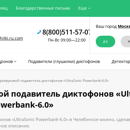
рлиц
Благодарственные письма
Еще
Ваш город
Моск
8(800)511-57-07
ilki.ru.com
Пн-Вс 09:00—22:00
дронов
Подавители (глушилки) диктофонов
Детектор
азвуковой подавитель диктофонов «UltraSonic Powerbank-6.0»
й подавитель диктофонов «Ult
werbank-6.0»
ов «UltraSonic Powerbank-6.0» в Челябинске можно, сделав
бное описание.