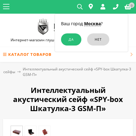
0
Ваш город
Москва
?
Интернет-магазин глушилок связи и диктофонов в Челябинске
КАТАЛОГ ТОВАРОВ
Интеллектуальный акустический сейф «SPY-box Шкатулка-3
ие сейфы
GSM-П»
Интеллектуальный
акустический сейф «SPY-box
Шкатулка-3 GSM-П»