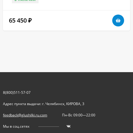
65 450
₽
8(800)511-57-07
Адрес пункта выдачи: г. Челябинск, КИРОВА, 3
feedback@glushilki.ru.com
Пн-Вс 09:00—22:00
Мы в соц.сетях