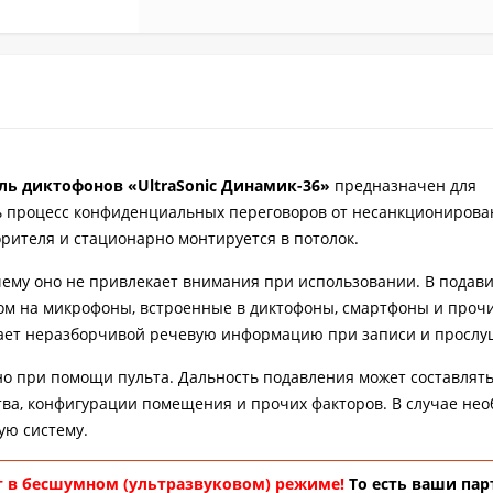
ь диктофонов «UltraSonic Динамик-36»
предназначен для
ь процесс конфиденциальных переговоров от несанкционирова
орителя и стационарно монтируется в потолок.
чему оно не привлекает внимания при использовании. В подав
ком на микрофоны, встроенные в диктофоны, смартфоны и проч
лает неразборчивой речевую информацию при записи и просл
о при помощи пульта. Дальность подавления может составлять
тва, конфигурации помещения и прочих факторов. В случае нео
ую систему.
 в бесшумном (ультразвуковом) режиме!
То есть ваши пар