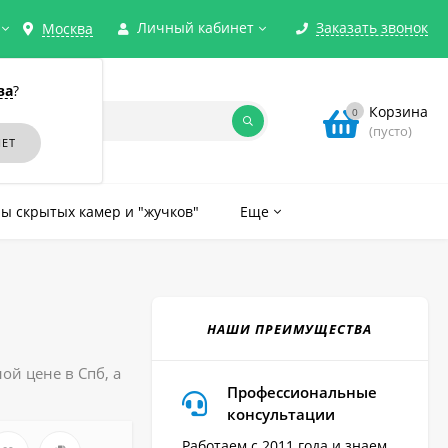
Личный кабинет
Заказать звонок
Москва
ва
?
Корзина
0
(пусто)
ы скрытых камер и "жучков"
Еще
НАШИ ПРЕИМУЩЕСТВА
ой цене в Спб, а
Профессиональные
консультации
Работаем с 2011 года и знаем