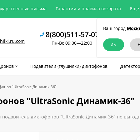
одарственные письма
Гарантии и правила возврата
Еще
Ваш город
Моск
8(800)511-57-07
ilki.ru.com
Пн-Вс 09:00—22:00
дронов
Подавители (глушилки) диктофонов
Детектор
онов "UltraSonic Динамик-36"
онов "UltraSonic Динамик-36"
и подавитель диктофонов "UltraSonic Динамик-36" по выгодн