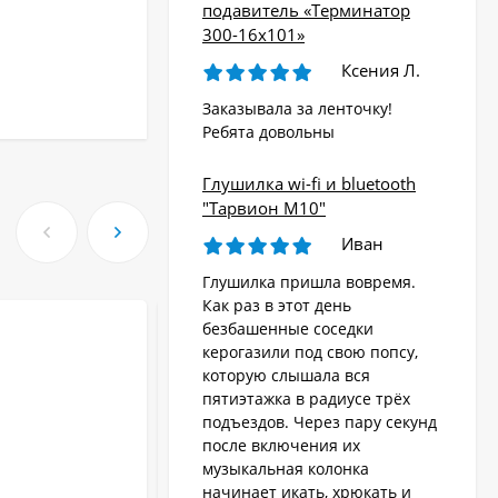
подавитель «Терминатор
300-16х101»
Ксения Л.
Заказывала за ленточку!
Ребята довольны
Глушилка wi-fi и bluetooth
"Тарвион M10"
Иван
Глушилка пришла вовремя.
Как раз в этот день
безбашенные соседки
керогазили под свою попсу,
которую слышала вся
пятиэтажка в радиусе трёх
подъездов. Через пару секунд
после включения их
музыкальная колонка
начинает икать, хрюкать и