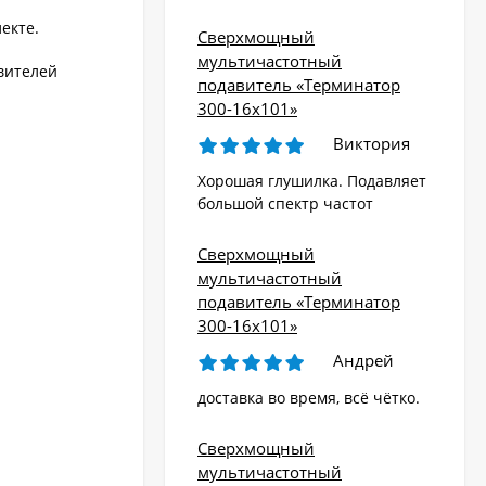
екте.
Сверхмощный
мультичастотный
вителей
подавитель «Терминатор
300-16х101»
Виктория
Хорошая глушилка. Подавляет
большой спектр частот
Сверхмощный
мультичастотный
подавитель «Терминатор
300-16х101»
Андрей
доставка во время, всё чётко.
Сверхмощный
мультичастотный