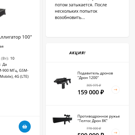
потом затыкается. После
нескольких попыток
возобновить...
Аллигатор 100"
Подавитель микрофонов и
диктофонов "UltraSonic Сфера-60"
ая
АКЦИЯ!
(Вт):
10
:
Да
-900 МГц, GSM-
Подавитель дронов
obile), 4G (LTE)
"Дрон 1200"
305 975
₽
159 000
₽
В НАЛИЧИИ
Противодронное ружье
"Телтос Дрон 8К"
22 860
₽
778 000
₽