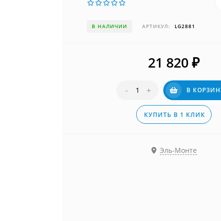
В НАЛИЧИИ
АРТИКУЛ:
LG2881
21 820
₽
-
+
В КОРЗИН
КУПИТЬ В 1 КЛИК
Эль-Монте