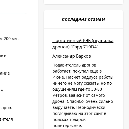
ПОСЛЕДНИЕ ОТЗЫВЫ
м 200 мм,
Портативный РЭБ (глушилка
дронов) "Гард 710D4"
Александр Барков
х и
Подавителель дронов
работает, покупал еще в
мание
Июне. Насчёт радиуса работы
ничего не могу сказать, но по
ощущениям где-то 30-80
 м.
метров, зависит от самого
дрона. Спасибо, очень сильно
выручаете. Периодически
воров.
поглядываю на этот сайт в
вителя
поисках товаров
поинтереснее.