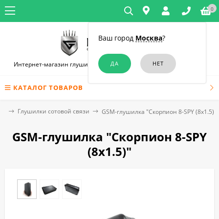
0
Ваш город
Москва
?
Интернет-магазин глушилок связи и диктофонов в Новосибирске
КАТАЛОГ ТОВАРОВ
зи
Глушилки сотовой связи
GSM-глушилка "Скорпион 8-SPY (8х1.5)"
GSM-глушилка "Скорпион 8-SPY
(8х1.5)"