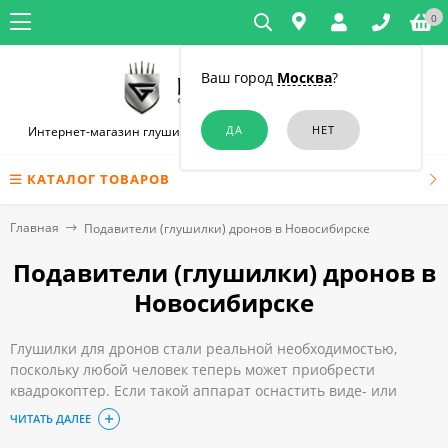
0
Ваш город
Москва
?
Интернет-магазин глушилок связи и диктофонов в Новосибирске
КАТАЛОГ ТОВАРОВ
Главная
Подавители (глушилки) дронов в Новосибирске
Подавители (глушилки) дронов в
Новосибирске
Глушилки для дронов стали реальной необходимостью,
поскольку любой человек теперь может приобрести
квадрокоптер. Если такой аппарат оснастить виде- или
аудиоаппаратурой, он легко сможет отследить действия
ЧИТАТЬ ДАЛЕЕ
выбранного объекта, будь то частное лицо или организация.