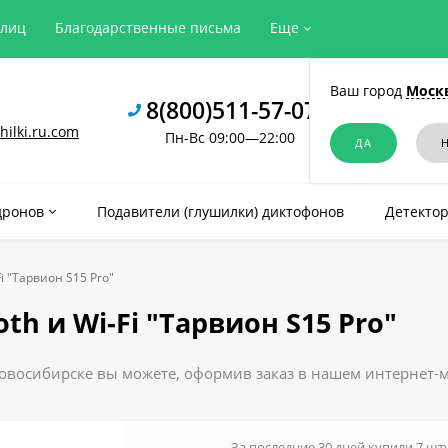
рлиц
Благодарственные письма
Еще
Ваш город
Моск
8(800)511-57-07
ilki.ru.com
Пн-Вс 09:00—22:00
дронов
Подавители (глушилки) диктофонов
Детектор
i "Тарвион S15 Pro"
th и Wi-Fi "Тарвион S15 Pro"
 Новосибирске вы можете, оформив заказ в нашем интернет-м
За последние 30 дней купили 7 шт