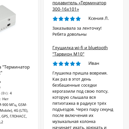
подавитель «Терминатор
300-16х101»
Ксения Л.
Заказывала за ленточку!
Ребята довольны
Глушилка wi-fi и bluetooth
"Тарвион M10"
Иван
а "Терминатор
Глушилка bluetooth и Wi-Fi "Тарвион
t"
S40"
Глушилка пришла вовремя.
Как раз в этот день
я
Тип глушилки:
стационарная
безбашенные соседки
т
Регулировка мощности:
Нет
керогазили под свою попсу,
(Вт):
4
Общая выходная мощность (Вт):
10
которую слышала вся
:
Нет
Выбор блокируемых частот:
Нет
пятиэтажка в радиусе трёх
-900 МГц, GSM-
Блокируемые частоты:
Wi-Fi-2.4 ГГц, Bluetooth
подъездов. Через пару секунд
obile), 4G (LTE),
после включения их
, GPS, ГЛОНАСС,
музыкальная колонка
L2
начинает икать, хрюкать и