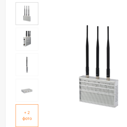
+ 2
фото