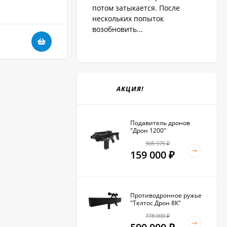
В НАЛИЧИИ
потом затыкается. После
нескольких попыток
возобновить...
18 500
₽
АКЦИЯ!
Подавитель дронов
"Дрон 1200"
305 975
₽
159 000
₽
Противодронное ружье
"Телтос Дрон 8К"
778 000
₽