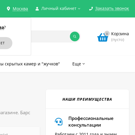
Личный кабинет
Заказать звонок
Москва
ва
?
Корзина
0
(пусто)
ы скрытых камер и "жучков"
Еще
НАШИ ПРЕИМУЩЕСТВА
агазине. Барс
Профессиональные
консультации
Работаем с 2011 года и знаем
ук(и)