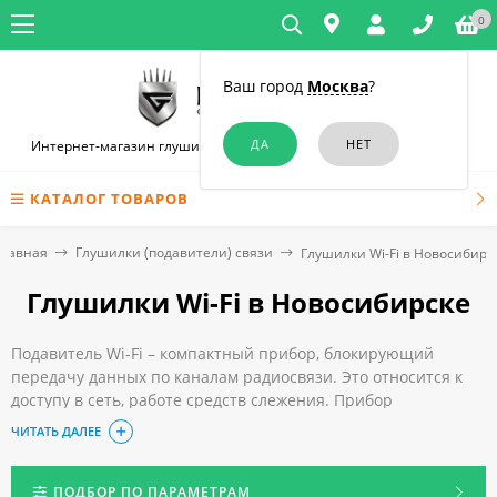
0
Ваш город
Москва
?
Интернет-магазин глушилок связи и диктофонов в Новосибирске
КАТАЛОГ ТОВАРОВ
Главная
Глушилки (подавители) связи
Глушилки Wi-Fi в Новосибирс
Глушилки Wi-Fi в Новосибирске
Подавитель Wi-Fi – компактный прибор, блокирующий
передачу данных по каналам радиосвязи. Это относится к
доступу в сеть, работе средств слежения. Прибор
эффективен для борьбы с разными видами шпионажа.
ЧИТАТЬ ДАЛЕЕ
Блокираторы используют частные лица и организации в
личных, корпоративных целях.
Купить качественную и надежную глушилку Wi-Fi по
ПОДБОР ПО ПАРАМЕТРАМ