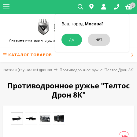
0
Ваш город
Москва
?
Интернет-магазин глушилок связи и диктофонов в Новосибирске
КАТАЛОГ ТОВАРОВ
давители (глушилки) дронов
Противодронное ружье "Телтос Дрон 8К"
Противодронное ружье "Телтос
Дрон 8К"
-24%