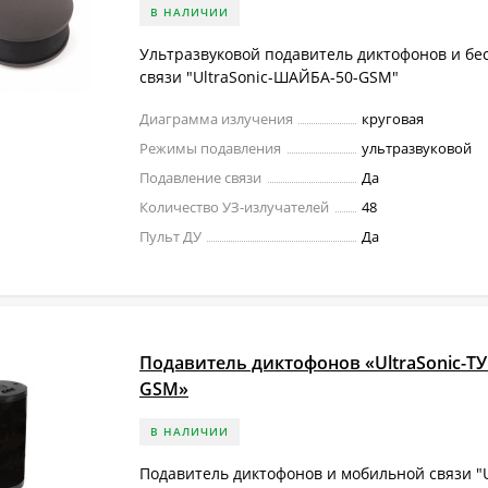
В НАЛИЧИИ
Ультразвуковой подавитель диктофонов и бе
связи "UltraSonic-ШАЙБА-50-GSM"
Диаграмма излучения
круговая
Режимы подавления
ультразвуковой
Подавление связи
Да
Количество УЗ-излучателей
48
Пульт ДУ
Да
Подавитель диктофонов «UltraSonic-ТУ
GSM»
В НАЛИЧИИ
Подавитель диктофонов и мобильной связи "U