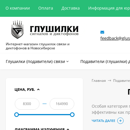
О компании
Оплата
Доставка
Информация для ю
feedback@glush
Интернет-магазин глушилок связи и
диктофонов в Новосибирске
Глушилки (подавители) связи
Подавители (глушилки) 
Главная
Подавите
ЦЕНА, РУБ.
—
Особая категория 
эффективны как пр
совещании, но так
ЧИТАТЬ ДАЛЕЕ
Выгодно купить ка
ДИАГРАММА ИЗЛУЧЕНИЯ