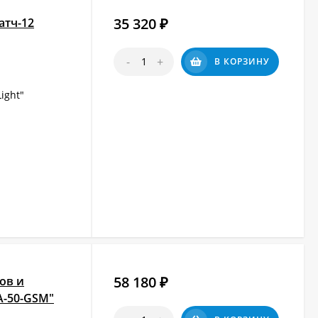
35 320
атч-12
₽
-
+
В КОРЗИНУ
ight"
58 180
ов и
₽
А-50-GSM"