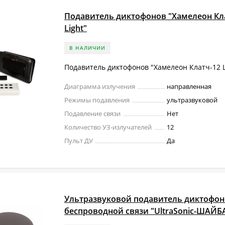
Подавитель диктофонов "Хамелеон Кл
Light"
В НАЛИЧИИ
Подавитель диктофонов "Хамелеон Клатч-12 L
Диаграмма излучения
направленная
Режимы подавления
ультразвуковой
Подавление связи
Нет
Количество УЗ-излучателей
12
Пульт ДУ
Да
Ультразвуковой подавитель диктофон
беспроводной связи "UltraSonic-ШАЙБ