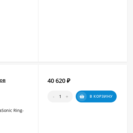
40 620
нов
₽
-
+
В КОРЗИНУ
Sonic Ring-