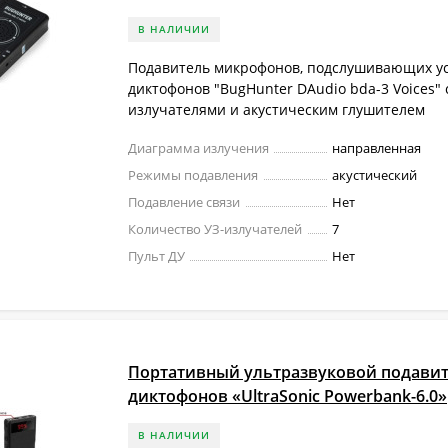
В НАЛИЧИИ
Подавитель микрофонов, подслушивающих ус
диктофонов "BugHunter DAudio bda-3 Voices" с
излучателями и акустическим глушителем
Диаграмма излучения
направленная
Режимы подавления
акустический
Подавление связи
Нет
Количество УЗ-излучателей
7
Пульт ДУ
Нет
Портативный ультразвуковой подави
диктофонов «UltraSonic Powerbank-6.0»
В НАЛИЧИИ