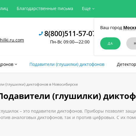
рлиц
Благодарственные письма
Еще
Ваш город
Моск
8(800)511-57-07
ilki.ru.com
Пн-Вс 09:00—22:00
дронов
Подавители (глушилки) диктофонов
Детектор
ли (глушилки) диктофонов в Новосибирске
Подавители (глушилки) диктоф
глушилок – это подавители диктофонов. Приборы позволят защ
отив аналоговых диктофонов, так и против цифровых. С их по
же во время разговора по телефону. Высокая эффективность п
чественный подавитель диктофонов и микрофонов в Новосибирс