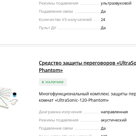
Режимы подавления
ультразвуковой
Подавление связи
Да
Количество УЗ-излучателей
24
Пульт ДУ
Да
Средство защиты переговоров «UltraSo
Рhantom»
В НАЛИЧИИ
Многофункциональный комплекс защиты пе
комнат «UltraSonic-120-Рhantom»
Диаграмма излучения
направленная
Режимы подавления
акустический
Подавление связи
Да