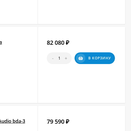
82 080
в
₽
-
+
В КОРЗИНУ
79 590
udio bda-3
₽