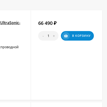
66 490
ltraSonic-
₽
-
+
В КОРЗИНУ
спроводной