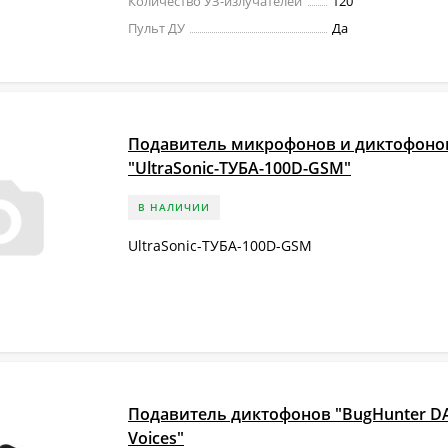
Количество УЗ-излучателей
120
Пульт ДУ
Да
Подавитель микрофонов и диктофоно
"UltraSonic-ТУБА-100D-GSM"
В НАЛИЧИИ
UltraSonic-ТУБА-100D-GSM
Подавитель диктофонов "BugHunter DA
Voices"