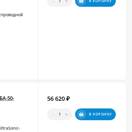
-
+
В КОРЗИНУ
спроводной
56 620
БА-50-
₽
-
+
В КОРЗИНУ
ltraSonic-