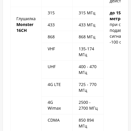
действия
315
315 МГц
до 150
Глушилка
метров
Monster
при силе
433
433 МГц
16CH
подавляем
сигнала
868
868 МГц
-100 dBm
VHF
135-174
МГц
UHF
400 - 470
МГц
4G LTE
725 - 770
МГц
4G
2500 -
Wimax
2700 МГц
CDMA
850 894
МГц