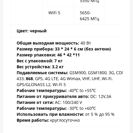
5350 Мгц
WiFi 5
5650-
6425 МГц
Цвет: черный
Общая выходная мощность:
40 Вт
Размер прибора:
33 * 24 * 6 см (без антенн)
Размер упаковки: 46 * 42 *11
Вес с упаковкой: 7 кг
Вес устройств
а: 3.2 кг
Подавляемые системы:
GSM900, GSM1800, 3G, CDMA, 3
433,
868
, GPS, 4G LTE, 4G Wimax, VHF, UHF, Wi-Fi.
GPS/GLONASS L2, Wi-Fi 5
Рабочие температуры
:
-40℃ to +55℃
Питание от прикуривателя авто:
DC: 12V,3A
Питание от сети:
AC: 100/240 V
Рабочие температуры
:
-30℃ to +60℃
Использовать при влажности:
от 5 % до 95 %
Время работы
:
круглосуточно