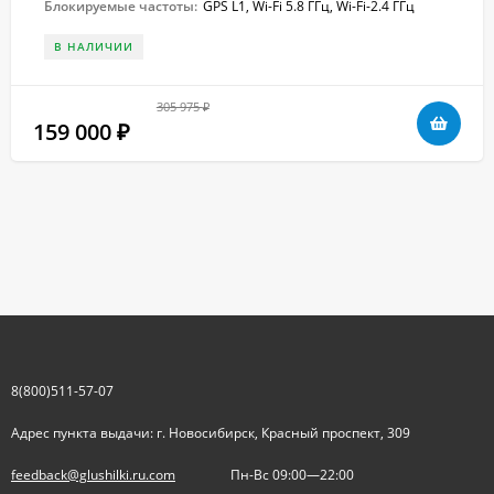
Блокируемые частоты:
GPS L1, Wi-Fi 5.8 ГГц, Wi-Fi-2.4 ГГц
В НАЛИЧИИ
305 975
₽
159 000
₽
8(800)511-57-07
Адрес пункта выдачи: г. Новосибирск, Красный проспект, 309
feedback@glushilki.ru.com
Пн-Вс 09:00—22:00