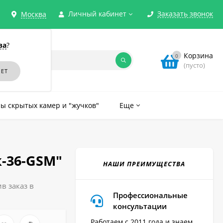
Личный кабинет
Заказать звонок
Москва
ва
?
Корзина
0
(пусто)
ы скрытых камер и "жучков"
Еще
-36-GSM"
НАШИ ПРЕИМУЩЕСТВА
в заказ в
Профессиональные
консультации
Работаем с 2011 года и знаем