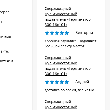
Сверхмощный
воров.
мультичастотный
подавитель «Терминатор
 не
300-16х101»
Виктория
вителя
Хорошая глушилка. Подавляет
большой спектр частот
екте.
Сверхмощный
вителей
мультичастотный
подавитель «Терминатор
300-16х101»
Андрей
доставка во время, всё чётко.
Сверхмощный
мультичастотный