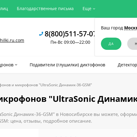
рлиц
Благодарственные письма
Еще
Ваш город
Моск
8(800)511-57-07
ilki.ru.com
Пн-Вс 09:00—22:00
дронов
Подавители (глушилки) диктофонов
Детектор
фонов и микрофонов "UltraSonic Динамик-36-GSM"
крофонов "UltraSonic Динамик
Sonic Динамик-36-GSM" в Новосибирске вы можете, оформи
-GSM: цена, отзывы, подробное описание.