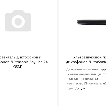
давитель диктофонов и
Ультразвуковой п
нов "Ultrasonic-SpyLine-24-
диктофонов "UltraSoni
GSM"
Диаграмма излучения:
кру
Режимы подавления:
ульт
Подавление связи:
Да
Количество УЗ-излучателей
Пульт ДУ:
Да