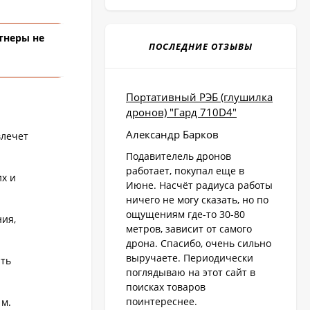
тнеры не
ПОСЛЕДНИЕ ОТЗЫВЫ
Портативный РЭБ (глушилка
дронов) "Гард 710D4"
Александр Барков
влечет
Подавителель дронов
работает, покупал еще в
х и
Июне. Насчёт радиуса работы
ничего не могу сказать, но по
ощущениям где-то 30-80
ия,
метров, зависит от самого
дрона. Спасибо, очень сильно
выручаете. Периодически
ать
поглядываю на этот сайт в
поисках товаров
поинтереснее.
 м.