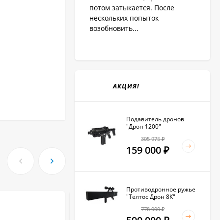
потом затыкается. После
нескольких попыток
возобновить...
АКЦИЯ!
Подавитель дронов
"Дрон 1200"
305 975
₽
159 000
₽
Противодронное ружье
"Телтос Дрон 8К"
778 000
₽