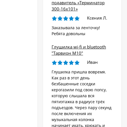
подавитель «Терминатор
300-16х101»
Ксения Л.
Заказывала за ленточку!
Ребята довольны
Глушилка wi-fi и bluetooth
"Тарвион M10"
Иван
Глушилка пришла вовремя.
Как раз в этот день
безбашенные соседки
керогазили под свою попсу,
которую слышала вся
пятиэтажка в радиусе трёх
подъездов. Через пару секунд
после включения их
музыкальная колонка
начинает икать, хрюкать и