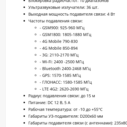
Блокировка радиочастот: 10 диапазонов
Ультразвуковые излучатели: 36 шт.
Выходная мощность подавителя связи: 4 Вт
Частоты подавления связи:
- GSM900: 925-960 МГц
- GSM1800: 1805-1880 МГц
- 4G Mobile 790-830
- 4G Mobile 850-894
- 3G: 2110-2170 МГц
- Wi-Fi: 2400 -2500 МГц
- Bluetooth 2400-2468 МГц
- GPS: 1570-1585 МГц
- ГЛОНАСС: 1580-1585 МГц
- LTE 4G2: 2620-2690 МГц
Радиус подавления связи: до 15 м
Питание: DC 12 В, 5 А
Рабочая температура: от -10 до +55°C
Габариты УЗ-подавителя: D200x60 мм
Габариты подавителя связи (с антеннами): 235х8