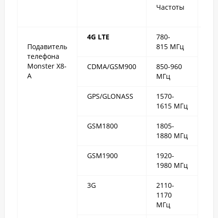
Частоты
Ра
де
4G LTE
780-
15
Подавитель
815 МГц
ме
телефона
Monster X8-
CDMA/GSM900
850-960
A
МГц
GPS/GLONASS
1570-
1615 МГц
GSM1800
1805-
1880 МГц
GSM1900
1920-
1980 МГц
3G
2110-
1170
МГц