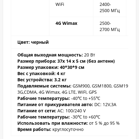
WiFi
2400-
2500 МГц
4G Wimax
2500-
2700 МГц
Цвет: черный
Общая выходная мощность:
20 Вт
Размер прибора:
37x 14 x 5 см (без антенн)
Размер упаковки: 40*30*9 см
Вес с упаковкой: 4 кг
Вес устройств
а: 3.2 кг
Подавляемые системы:
GSM900, GSM1800, GSM1900,
3G,CDMA, 4G Wimax, 4G LTE, WiFI, GPS
Рабочие температуры
:
-40℃ to +55℃
Питание от прикуривателя авто:
DC: 12V,3A
Питание от сети:
AC: 100/240 V
Рабочие температуры
:
-30℃ to +60℃
Использовать при влажности:
от 5 % до 95 %
Время работы
:
круглосуточно