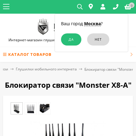
0
Ваш город
Москва
?
Интернет-магазин глушилок связи и диктофонов в Новосибирске
КАТАЛОГ ТОВАРОВ
связи
Глушилки мобильного интернета
Блокиратор связи "Monster X
Блокиратор связи "Monster X8-A"