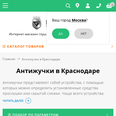
0
Ваш город
Москва
?
Интернет-магазин глушилок связи и диктофонов в Краснодаре
КАТАЛОГ ТОВАРОВ
Главная
Антижучки в Краснодаре
Антижучки в Краснодаре
Антижучки представляют собой устройства, с помощью
которых можно определить установленные средства
прослушки или скрытой слежки. Чаще всего устройства
используются для защиты информации, ведь зачастую она
ЧИТАТЬ ДАЛЕЕ
стоит очень дорого. Приборы стали достаточно
популярными благодаря простоте использования и ряду
дополнительных преимуществ.
ПОДБОР ПО ПАРАМЕТРАМ