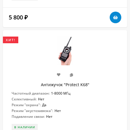
5 800
₽
ХИТ!
Антижучок "Protect K68"
Частотный диапазон:
1-8000 МГц
Селективный:
Нет
Режим "охрана":
Да
Режим "акустозавязка":
Нет
Подавление связи:
Нет
В НАЛИЧИИ