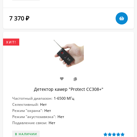
7 370
₽
ХИТ!
Детектор камер "Protect CC308+"
Частотный диапазон:
1-6500 МГц
Селективный:
Нет
Режим "охрана":
Нет
Режим "акустозавязка":
Нет
Подавление связи:
Нет
В НАЛИЧИИ