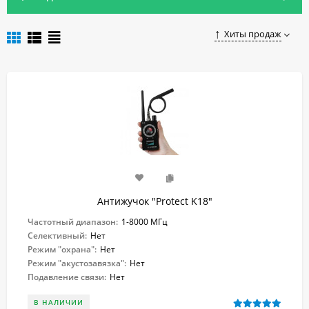
Чтобы приобрести антижучок в Краснодаре, достаточно
сделать заказ в нашем магазине.
Хиты продаж
Антижучок "Protect K18"
Частотный диапазон:
1-8000 МГц
Селективный:
Нет
Режим "охрана":
Нет
Режим "акустозавязка":
Нет
Подавление связи:
Нет
В НАЛИЧИИ