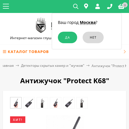
0
Ваш город
Москва
?
Интернет-магазин глушилок связи и диктофонов в Челябинске
КАТАЛОГ ТОВАРОВ
Главная
Детекторы скрытых камер и "жучков"
Антижучок "Protect K6
Антижучок "Protect K68"
ХИТ!