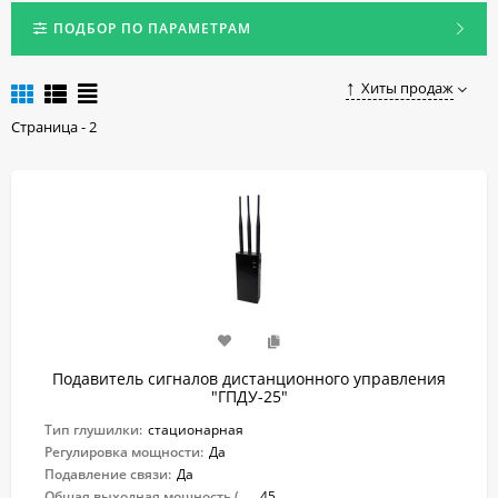
Устройства могут полностью блокировать работу всех частот
современных смартфонов.
ПОДБОР ПО ПАРАМЕТРАМ
Купить качественную и недорогую глушилку интернета для
сотовых в Челябинске можно, оформив заказ в нашем
Хиты продаж
интернет-магазине.
Страница - 2
Подавитель сигналов дистанционного управления
"ГПДУ-25"
Тип глушилки:
стационарная
Регулировка мощности:
Да
Подавление связи:
Да
Общая выходная мощность (Вт):
45