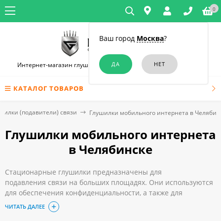
0
Ваш город
Москва
?
Интернет-магазин глушилок связи и диктофонов в Челябинске
КАТАЛОГ ТОВАРОВ
шилки (подавители) связи
Глушилки мобильного интернета в Челябин
Глушилки мобильного интернета
в Челябинске
Стационарные глушилки предназначены для
подавления связи на больших площадях. Они используются
для обеспечения конфиденциальности, а также для
невозможности передачи и получения данных по интернету
ЧИТАТЬ ДАЛЕЕ
на экзаменах и других важных событиях.