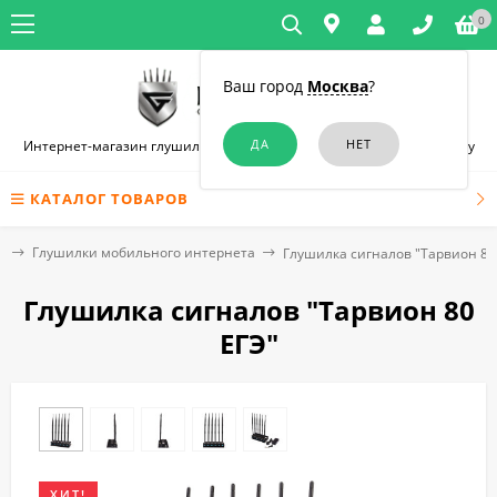
0
Ваш город
Москва
?
Интернет-магазин глушилок связи и диктофонов в Ростове-на-Дону
КАТАЛОГ ТОВАРОВ
и
Глушилки мобильного интернета
Глушилка сигналов "Тарвион ​80
Глушилка сигналов "Тарвион ​80
ЕГЭ"
ХИТ!