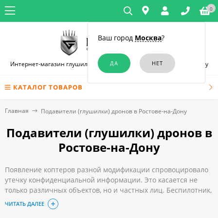
0
Ваш город
Москва
?
Интернет-магазин глушилок связи и диктофонов в Ростове-на-Дону
КАТАЛОГ ТОВАРОВ
Главная
Подавители (глушилки) дронов в Ростове-на-Дону
Подавители (глушилки) дронов в
Ростове-на-Дону
Появление коптеров разной модификации спровоцировало
утечку конфиденциальной информации. Это касается не
только различных объектов, но и частных лиц. Беспилотник,
оснащённый качественной аппаратурой, способен
ЧИТАТЬ ДАЛЕЕ
отследить личную жизнь человека или деятельность любой