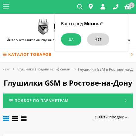
0
Ваш город
Москва
?
Интернет-магазин глушилок связи и диктофонов в Ростове-на-Дону
КАТАЛОГ ТОВАРОВ
авная
Глушилки (подавители) связи
Глушилки GSM в Ростове-на-До
Глушилки GSM в Ростове-на-Дону
ПОДБОР ПО ПАРАМЕТРАМ
Хиты продаж