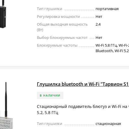
Тип глушилки
портативная
Регулировка мощности
Нет
Общая выходная мощность
2.4
(Вт)
Выбор блокируемых частот
Нет
Блокируемые частоты
Wi-Fi 5.8 ГГц, Wi-Fi-
Bluetooth, Wi-Fi 5.
Глушилка bluetooth и Wi-Fi "Тарвион S1
В НАЛИЧИИ
Стационарный подавитель блютуз и Wi-Fi на ч
5.2, 5.8 ГГц
Тип глушилки
стационарная