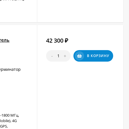
42 300
тель
₽
-
+
В КОРЗИНУ
ерминатор
-1800 МГц,
obile), 4G
 GPS,