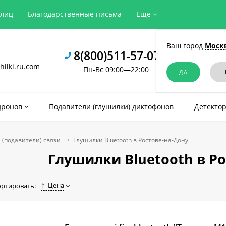
рлиц
Благодарственные письма
Еще
Ваш город
Моск
8(800)511-57-07
ilki.ru.com
Пн-Вс 09:00—22:00
дронов
Подавители (глушилки) диктофонов
Детектор
 (подавители) связи
Глушилки Bluetooth в Ростове-на-Дону
Глушилки Bluetooth в Р
Цена
ортировать: