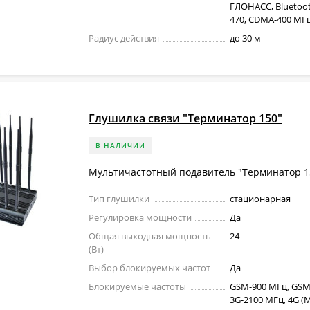
ГЛОНАСС, Bluetoot
470, CDMA-400 МГц,
Радиус действия
до 30 м
Глушилка связи "Терминатор 150"
В НАЛИЧИИ
Мультичастотный подавитель "Терминатор 1
Тип глушилки
стационарная
Регулировка мощности
Да
Общая выходная мощность
24
(Вт)
Выбор блокируемых частот
Да
Блокируемые частоты
GSM-900 МГц, GSM
3G-2100 МГц, 4G (M