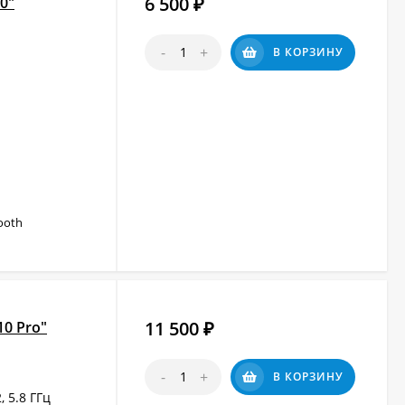
6 500
0"
₽
-
+
В КОРЗИНУ
tooth
11 500
10 Pro"
₽
-
+
В КОРЗИНУ
, 5.8 ГГц