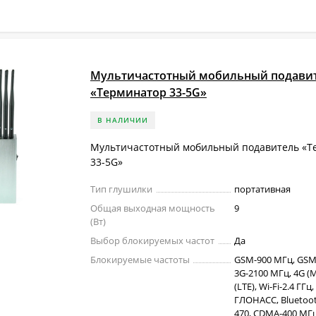
Мультичастотный мобильный подави
«Терминатор 33-5G»
В НАЛИЧИИ
Мультичастотный мобильный подавитель «Т
33-5G»
Тип глушилки
портативная
Общая выходная мощность
9
(Вт)
Выбор блокируемых частот
Да
Блокируемые частоты
GSM-900 МГц, GSM
3G-2100 МГц, 4G (M
(LTE), Wi-Fi-2.4 ГГц,
ГЛОНАСС, Bluetoot
470, CDMA-400 МГц,