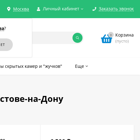
Личный кабинет
Заказать звонок
Москва
ва
?
Корзина
0
(пусто)
ы скрытых камер и "жучков"
Еще
остове-на-Дону