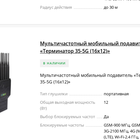
Радиус действия
до 30 м
Мультичастотный мобильный подави
«Терминатор 35-5G (16х12)»
В НАЛИЧИИ
Мультичастотный мобильный подавитель «Т
35-5G (16х12)»
Тип глушилки
портативная
Общая выходная мощность
12
(Вт)
Выбор блокируемых частот
Да
Блокируемые частоты
GSM-900 МГц, GSM
3G-2100 МГц, 4G (M
(LTE), Wi-Fi-2.4 ГГц,