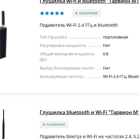
Глушилка wi-fi и bluetooth "Тарвион M1
В НАЛИЧИИ
Подавитель Wi-Fi 2.4 ГГц и bluetooth
Тип глушилки
портативная
Регулировка мощности
Нет
Общая выходная мощность
0.8
(Вт)
Выбор блокируемых частот
Нет
Блокируемые частоты
Wi-Fi-2.4 ГГц, Blue
Глушилка bluetooth и Wi-Fi "Тарвион M
В НАЛИЧИИ
Подавитель блютуз и Wi-Fi на частотах 2.4, 5.2