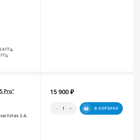
2.4 ГГц,
2 ГГц
15 900
5 Pro"
₽
-
+
В КОРЗИНУ
астотах 2.4,