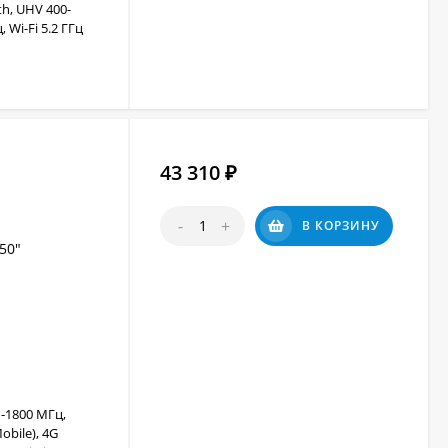
h, UHV 400-
 Wi-Fi 5.2 ГГц
43 310
₽
-
+
В КОРЗИНУ
50"
-1800 МГц,
obile), 4G