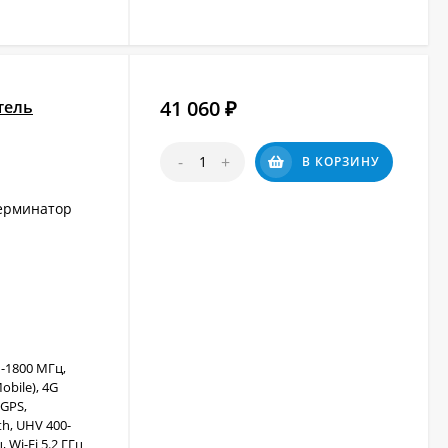
41 060
тель
₽
-
+
В КОРЗИНУ
ерминатор
-1800 МГц,
obile), 4G
 GPS,
h, UHV 400-
 Wi-Fi 5.2 ГГц