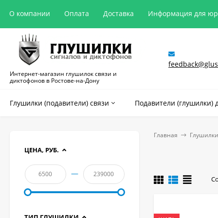
О компании
Оплата
Доставка
Информация для ю
feedback@glush
Интернет-магазин глушилок связи и
диктофонов в Ростове-на-Дону
Глушилки (подавители) связи
Подавители (глушилки) 
Главная
Глушилки
ЦЕНА, РУБ.
—
С
ТИП ГЛУШИЛКИ