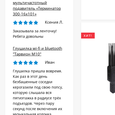
мультичастотный
подавитель «Терминатор
300-16х101»
Ксения Л.
Заказывала за ленточку!
ХИТ!
Ребята довольны
Глушилка wi-fi и bluetooth
"Тарвион M10"
Иван
Глушилка пришла вовремя.
Как раз в этот день
безбашенные соседки
керогазили под свою попсу,
которую слышала вся
пятиэтажка в радиусе трёх
подъездов. Через пару
секунд после включения их
музыкальная колонка