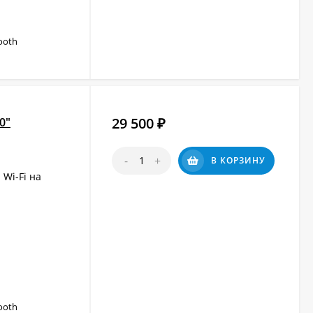
tooth
29 500
0"
₽
-
+
В КОРЗИНУ
Wi-Fi на
tooth