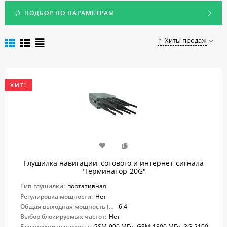
и слежение за транспортным средством становится
невозможным.
ПОДБОР ПО ПАРАМЕТРАМ
Купить глушилку GPS и ГЛОНАСС для автомобиля по низкой
цене в Ростове-на-Дону можно, сделав заказ в онлайн-
Хиты продаж
магазине glushilki.ru.com.
ХИТ!
Глушилка навигации, сотового и интернет-сигнала
"Терминатор-20G"
Тип глушилки:
портативная
Регулировка мощности:
Нет
Общая выходная мощность (Вт):
6.4
Выбор блокируемых частот:
Нет
Блокируемые частоты:
GSM-900 МГц, GSM-1800 МГц, 3G-2100