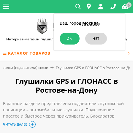
0
Ваш город
Москва
?
Интернет-магазин глушилок связи и диктофонов в Ростове-на-Дону
КАТАЛОГ ТОВАРОВ
ушилки (подавители) связи
Глушилки GPS и ГЛОНАСС в Ростове-на-До
Глушилки GPS и ГЛОНАСС в
Ростове-на-Дону
В данном разделе представлены подавители спутниковой
навигации – автомобильные глушилки. Подключение
простое и быстрое через прикуриватель. Блокиратор
предотвращает возможное слежение за транспортным
ЧИТАТЬ ДАЛЕЕ
средством путем блокирования GPS. Вы включаете прибор,