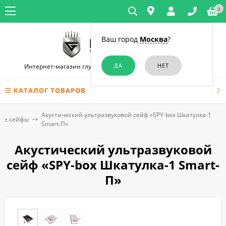
0
Ваш город
Москва
?
Интернет-магазин глушилок связи и диктофонов в Москве
КАТАЛОГ ТОВАРОВ
Акустический ультразвуковой сейф «SPY-box Шкатулка-1
кие сейфы
Smart-П»
Акустический ультразвуковой
сейф «SPY-box Шкатулка-1 Smart-
П»