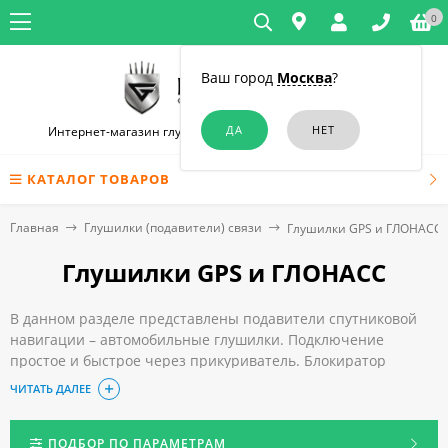
0
Ваш город
Москва
?
Интернет-магазин глушилок связи и диктофонов в Москве
КАТАЛОГ ТОВАРОВ
Главная
Глушилки (подавители) связи
Глушилки GPS и ГЛОНАСС
Глушилки GPS и ГЛОНАСС
В данном разделе представлены подавители спутниковой
навигации – автомобильные глушилки. Подключение
простое и быстрое через прикуриватель. Блокиратор
предотвращает возможное слежение за транспортным
ЧИТАТЬ ДАЛЕЕ
средством путем блокирования GPS. Вы включаете прибор,
и слежение за транспортным средством становится
невозможным.
ПОДБОР ПО ПАРАМЕТРАМ