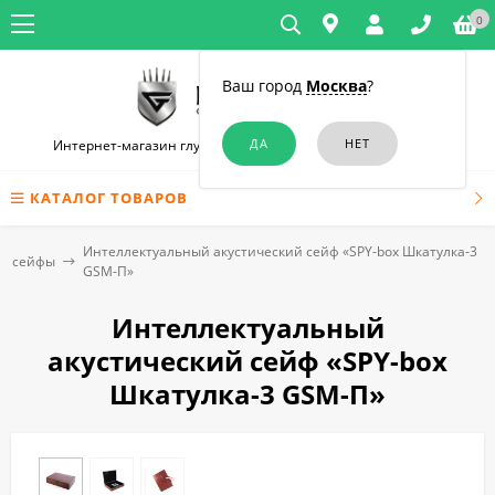
0
Ваш город
Москва
?
Интернет-магазин глушилок связи и диктофонов в Москве
КАТАЛОГ ТОВАРОВ
Интеллектуальный акустический сейф «SPY-box Шкатулка-3
ие сейфы
GSM-П»
Интеллектуальный
акустический сейф «SPY-box
Шкатулка-3 GSM-П»