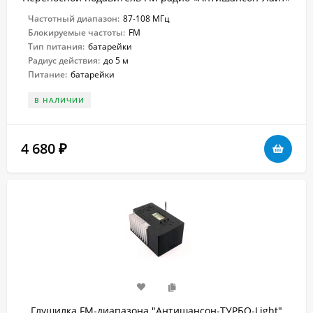
Частотный диапазон:
87-108 МГц
Блокируемые частоты:
FM
Тип питания:
батарейки
Радиус действия:
до 5 м
Питание:
батарейки
В НАЛИЧИИ
4 680
₽
Глушилка FM-диапазона "Антишансон-ТУРБО-Light"