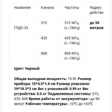
Название
Каналы
Частоты
Радиус
действия
315
315 МГц
до 50
ГПДУ-25
(+,-1Мгц)
метров
433
433 МГц
(+,-1Мгц)
868
868 МГц
(+,-1Мгц)
Цвет: Черный
Общая выходная мощность:
10 Вт
Размер
прибора: 15*4.5*1.8 cм
Размер упаковки:
19*18.3*3 см
Вес с упаковкой: 0.99 кг
Вес
устройств
а: 0.5 кг
Подавляемые системы:
315,
433, 868
Время работы от аккумулятора
:
до 90
минут
Рабочие температуры
:
-10℃ до +50℃