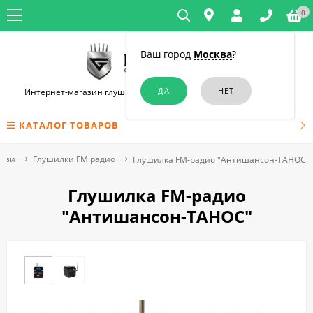
0
Ваш город
Москва
?
Интернет-магазин глушилок связи и диктофонов в Краснодаре
КАТАЛОГ ТОВАРОВ
вязи
Глушилки FM радио
Глушилка FM-радио "Антишансон-ТАНОС"
Глушилка FM-радио
"Антишансон-ТАНОС"