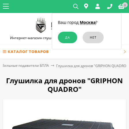
0
Ваш город
Москва
?
Интернет-магазин глушилок связи и диктофонов в Челябинске
КАТАЛОГ ТОВАРОВ
обильные подавители БПЛА
Глушилка для дронов "GRIPHON QUADRO"
Глушилка для дронов "GRIPHON
QUADRO"