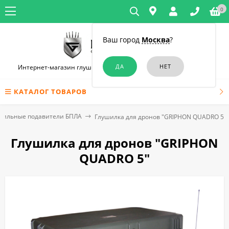
0
Ваш город
Москва
?
Интернет-магазин глушилок связи и диктофонов в Челябинске
КАТАЛОГ ТОВАРОВ
бильные подавители БПЛА
Глушилка для дронов "GRIPHON QUADRO 5"
Глушилка для дронов "GRIPHON
QUADRO 5"