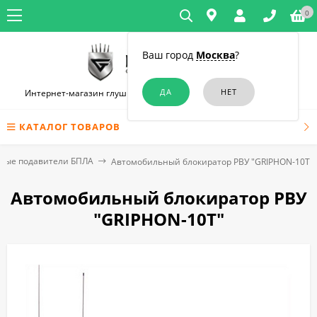
0
Ваш город
Москва
?
Интернет-магазин глушилок связи и диктофонов в Челябинске
КАТАЛОГ ТОВАРОВ
ные подавители БПЛА
Автомобильный блокиратор РВУ "GRIPHON-10Т"
Автомобильный блокиратор РВУ
"GRIPHON-10Т"